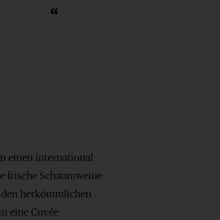
 einen international
ge frische Schaumweine
en den herkömmlichen
in eine Cuvée