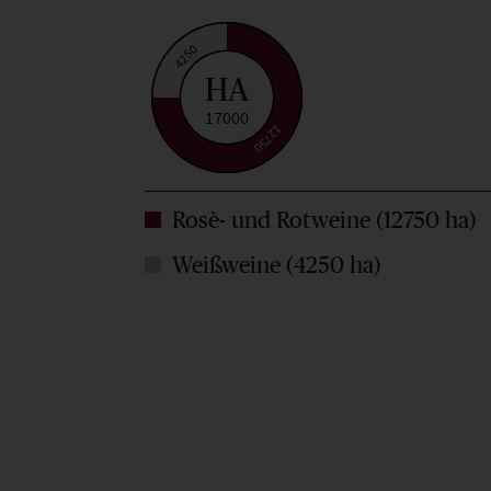
4250
HA
17000
12750
Rosè- und Rotweine (12750 ha)
Weißweine (4250 ha)